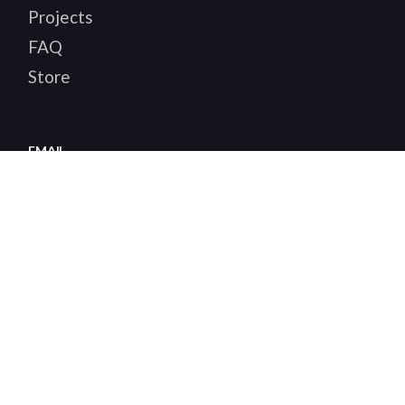
Projects
FAQ
Store
EMAIL
solutions@example.com
PHONE
Main:
012 456 789 0123
Local:
234 567 890 1234
SOCIAL