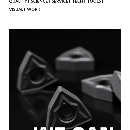
QUALITY
SCIENCE
SERVICE
TECH
TOOLS
VISUAL
WORK