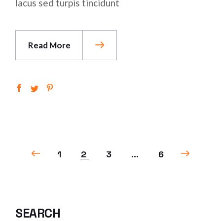
lacus sed turpis tincidunt
Read More
POSTS
1
2
3
…
6
PAGINATION
SEARCH